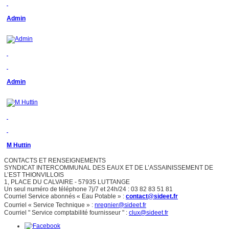
Admin
Admin
M Huttin
CONTACTS ET RENSEIGNEMENTS
SYNDICAT INTERCOMMUNAL DES EAUX ET DE L’ASSAINISSEMENT DE
L’EST THIONVILLOIS
1, PLACE DU CALVAIRE - 57935 LUTTANGE
Un seul numéro de téléphone 7j/7 et 24h/24 : 03 82 83 51 81
Courriel Service abonnés « Eau Potable » :
contact@sideet.fr
Courriel « Service Technique » :
nregnier@sideet.fr
Courriel " Service comptabilité fournisseur " :
clux@sideet.fr