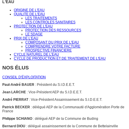
L'EAU
ORIGINE DE L'EAU
QUALITE DE L'EAU
LES TRAITEMENTS
LES CONTROLES SANITAIRES
PROTECTION DE L'EAU
PROTECTION DES RESSOURCES
LE SDAGE
PRIX DE L'EAU
COMPOSANT DU PRIX DE L'EAU
COMPRENDRE VOTRE FACTURE
PROSPECTIVE FINANCIERE
CYCLE NATUREL DE L'EAU
CYCLE DE PRODUCTION ET DE TRAITEMENT DE L'EAU
NOS ÉLUS
CONSEIL D'ÉXPLOITATION
Paul-André BAUER
: Président du S.I.D.E.E.T.
Jean LARCHE
: Vice-Président AEP du S.I.D.E.E.T.
André PIERRAT
: Vice-Président Assainissement du S.I.D.E.E.T.
Patrick BECKER
: délégué AEP de la Communauté d'Agglomération Porte de
France
Philippe SCHIANO
: délégué AEP de la Commune de Buding
Bernard DIOU
: délégué assainissement de la Commune de Bettelainville