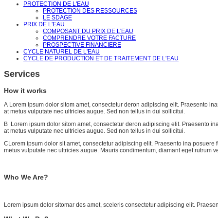
PROTECTION DE L'EAU
PROTECTION DES RESSOURCES
LE SDAGE
PRIX DE L'EAU
COMPOSANT DU PRIX DE L'EAU
COMPRENDRE VOTRE FACTURE
PROSPECTIVE FINANCIERE
CYCLE NATUREL DE L'EAU
CYCLE DE PRODUCTION ET DE TRAITEMENT DE L'EAU
Services
How it works
A
Lorem ipsum dolor sitom amet, consectetur deron adipiscing elit. Praesento ina
at metus vulputate nec ultricies augue. Sed non tellus in dui sollicitui.
B
Lorem ipsum dolor sitom amet, consectetur deron adipiscing elit. Praesento in
at metus vulputate nec ultricies augue. Sed non tellus in dui sollicitui.
C
Lorem ipsum dolor sit amet, consectetur adipiscing elit. Praesento ina posuere 
metus vulputate nec ultricies augue. Mauris condimentum, diamant eget rutrum ve
Who We Are?
Lorem ipsum dolor sitomar des amet, sceleris consectetur adipiscing elit. Praese