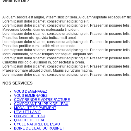
What We Do?
Aliquam sedora est augue, vitaem suscipit sem. Aliquam vulputate elit acquam tris
Lorem ipsum dolor sit amet, consectetur adipiscing elit.
Lorem ipsum dolor sit amet, consectetur adipiscing elit. Praesent in posuere felis
Maecenas lobortis, diameu malesuada tincidunt.
Lorem ipsum dolor sit amet, consectetur adipiscing elit. Praesent in posuere felis
Phasellus lorem nisi, gravida indictum sit amet.
Lorem ipsum dolor sit amet, consectetur adipiscing elit. Praesent in posuere felis
Phasellus porttitor cursus nibh vitae commodo.
Lorem ipsum dolor sit amet, consectetur adipiscing elit. Praesent in posuere felis
Morbi commodo, sem ac tempus consequat, aliquam orci.
Lorem ipsum dolor sit amet, consectetur adipiscing elit. Praesent in posuere felis
Curabitur nisi odio, euismod in, consectetur a lorem.
Lorem ipsum dolor sit amet, consectetur adipiscing elit. Praesent in posuere felis
Praesent ornare aliquet dictum. Mauris eu rutrum magna.
Lorem ipsum dolor sit amet, consectetur adipiscing elit. Praesent in posuere felis
NOS SERVICES
VOUS DEMENAGEZ
VOUS EMMENAGEZ
COMPRENDRE VOTRE FACTURE
COMPOSANT DU PRIX DE L'EAU
MODALITE DE PAIEMENT
L'EAU ET LA VIE
ORIGINE DE L'EAU
QUALITE DE L'EAU
CYCLE NATUREL DE L'EAU
BOIRE DE L'EAU DU ROBINET