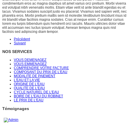
condimentum eros ac magna dapibus sit amet varius orci pretium. Morbi viverra
est volutpat nibh venenatis mollis. Etiam vitae velit id ante blandit egestas eu et
lacus. Vivamus sodales suscipit justo eu placerat. Vivamus sed sapien velit, nec
pharetra eros. Morbi pretium mattis sem id molestie.Vestibulum tincidunt risus id
mi blandit vitae facilisis magna sodales. Cras at neque enim. Curabitur cursus
lorem eu turpis bibendum quis hendrerit orci iaculis. Mauris ultricies dolor vitae
elit accumsan nec luctus ipsum volutpat. Aenean tempus magna quis nisl
facilisis sed adipiscing diam tempor.
Précédent
Suivant
NOS SERVICES
VOUS DEMENAGEZ
VOUS EMMENAGEZ
COMPRENDRE VOTRE FACTURE
COMPOSANT DU PRIX DE L'EAU
MODALITE DE PAIEMENT
L'EAU ET LA VIE
ORIGINE DE L'EAU
QUALITE DE L'EAU
CYCLE NATUREL DE L'EAU
BOIRE DE L'EAU DU ROBINET
LE PRIX DE L'EAU
Témoignages