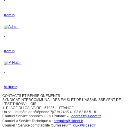
Admin
Admin
M Huttin
CONTACTS ET RENSEIGNEMENTS
SYNDICAT INTERCOMMUNAL DES EAUX ET DE L’ASSAINISSEMENT DE
L’EST THIONVILLOIS
1, PLACE DU CALVAIRE - 57935 LUTTANGE
Un seul numéro de téléphone 7j/7 et 24h/24 : 03 82 83 51 81
Courriel Service abonnés « Eau Potable » :
contact@sideet.fr
Courriel « Service Technique » :
nregnier@sideet.fr
Courriel " Service comptabilité fournisseur " :
clux@sideet.fr