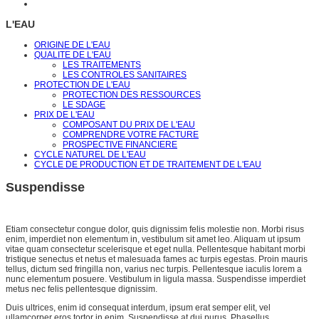
L'EAU
ORIGINE DE L'EAU
QUALITE DE L'EAU
LES TRAITEMENTS
LES CONTROLES SANITAIRES
PROTECTION DE L'EAU
PROTECTION DES RESSOURCES
LE SDAGE
PRIX DE L'EAU
COMPOSANT DU PRIX DE L'EAU
COMPRENDRE VOTRE FACTURE
PROSPECTIVE FINANCIERE
CYCLE NATUREL DE L'EAU
CYCLE DE PRODUCTION ET DE TRAITEMENT DE L'EAU
Suspendisse
Etiam consectetur congue dolor, quis dignissim felis molestie non. Morbi risus
enim, imperdiet non elementum in, vestibulum sit amet leo. Aliquam ut ipsum
vitae quam consectetur scelerisque et eget nulla. Pellentesque habitant morbi
tristique senectus et netus et malesuada fames ac turpis egestas. Proin mauris
tellus, dictum sed fringilla non, varius nec turpis. Pellentesque iaculis lorem a
nunc elementum posuere. Vestibulum in ligula massa. Suspendisse imperdiet
metus nec felis pellentesque dignissim.
Duis ultrices, enim id consequat interdum, ipsum erat semper elit, vel
ullamcorper eros tortor in enim. Suspendisse at dui purus. Phasellus