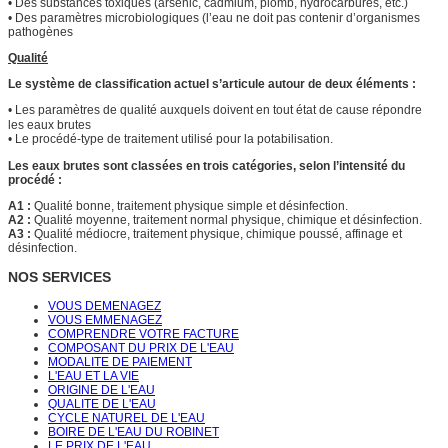
•
Des substances toxiques (arsenic, cadmium, plomb, hydrocarbures, etc.)
• Des paramètres microbiologiques (l’eau ne doit pas contenir d’organismes
pathogènes
Qualité
Le système de classification actuel s’articule autour de deux éléments :
• L
es paramètres de qualité auxquels doivent en tout état de cause répondre
les eaux brutes
• L
e procédé-type de traitement utilisé pour la potabilisation.
Les eaux brutes sont classées en trois catégories, selon l’intensité du
procédé :
A1 :
Qualité bonne, traitement physique simple et désinfection.
A2 :
Qualité moyenne, traitement normal physique, chimique et désinfection.
A3 :
Qualité médiocre, traitement physique, chimique poussé, affinage et
désinfection.
NOS SERVICES
VOUS DEMENAGEZ
VOUS EMMENAGEZ
COMPRENDRE VOTRE FACTURE
COMPOSANT DU PRIX DE L'EAU
MODALITE DE PAIEMENT
L'EAU ET LA VIE
ORIGINE DE L'EAU
QUALITE DE L'EAU
CYCLE NATUREL DE L'EAU
BOIRE DE L'EAU DU ROBINET
LE PRIX DE L'EAU