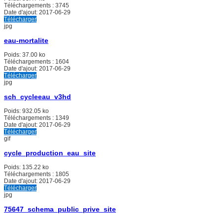
Téléchargements :
3745
Date d'ajout:
2017-06-29
Télécharger
jpg
eau-mortalite
Poids:
37.00 ko
Téléchargements :
1604
Date d'ajout:
2017-06-29
Télécharger
jpg
sch_cycleeau_v3hd
Poids:
932.05 ko
Téléchargements :
1349
Date d'ajout:
2017-06-29
Télécharger
gif
cycle_production_eau_site
Poids:
135.22 ko
Téléchargements :
1805
Date d'ajout:
2017-06-29
Télécharger
jpg
75647_schema_public_prive_site