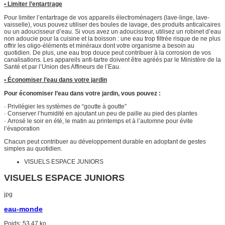
•
Limiter l’entartrage
Pour limiter l’entartrage de vos appareils électroménagers (lave-linge, lave-
vaisselle), vous pouvez utiliser des boules de lavage, des produits anticalcaires
ou un adoucisseur d’eau. Si vous avez un adoucisseur, utilisez un robinet d’eau
non adoucie pour la cuisine et la boisson : une eau trop filtrée risque de ne plus
offrir les oligo-éléments et minéraux dont votre organisme a besoin au
quotidien. De plus, une eau trop douce peut contribuer à la corrosion de vos
canalisations. Les appareils anti-tartre doivent être agréés par le Ministère de la
Santé et par l’Union des Affineurs de l’Eau.
•
Économiser l’eau dans votre jardin
Pour économiser l’eau dans votre jardin, vous pouvez :
· Privilégier les systèmes de “goutte à goutte”
·
Conserver l’humidité en ajoutant un peu de paille au pied des plantes
·
Arrosé le soir en été, le matin au printemps et à l’automne pour évite
l’évaporation
Chacun peut contribuer au développement durable en adoptant de gestes
simples au quotidien.
VISUELS ESPACE JUNIORS
VISUELS ESPACE JUNIORS
jpg
eau-monde
Poids:
53.47 ko