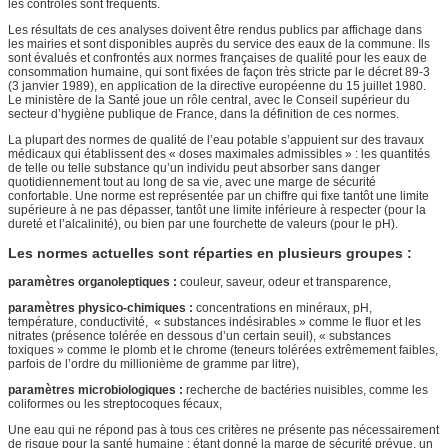
les contrôles sont fréquents.
Les résultats de ces analyses doivent être rendus publics par affichage dans
les mairies et sont disponibles auprès du service des eaux de la commune. Ils
sont évalués et confrontés aux normes françaises de qualité pour les eaux de
consommation humaine, qui sont fixées de façon très stricte par le décret 89-3
(3 janvier 1989), en application de la directive européenne du 15 juillet 1980.
Le ministère de la Santé joue un rôle central, avec le Conseil supérieur du
secteur d’hygiène publique de France, dans la définition de ces normes.
La plupart des normes de qualité de l’eau potable s’appuient sur des travaux
médicaux qui établissent des « doses maximales admissibles » : les quantités
de telle ou telle substance qu’un individu peut absorber sans danger
quotidiennement tout au long de sa vie, avec une marge de sécurité
confortable. Une norme est représentée par un chiffre qui fixe tantôt une limite
supérieure à ne pas dépasser, tantôt une limite inférieure à respecter (pour la
dureté et l’alcalinité), ou bien par une fourchette de valeurs (pour le pH).
Les normes actuelles sont réparties en plusieurs groupes :
paramètres organoleptiques :
couleur, saveur, odeur et transparence,
paramètres physico-chimiques :
concentrations en minéraux, pH,
température, conductivité, « substances indésirables » comme le fluor et les
nitrates (présence tolérée en dessous d’un certain seuil),
« substances
toxiques » comme le plomb et le chrome (teneurs tolérées extrêmement faibles,
parfois de l’ordre du millionième de gramme par litre),
paramètres microbiologiques :
recherche de bactéries nuisibles, comme les
coliformes ou les streptocoques fécaux,
Une eau qui ne répond pas à tous ces critères ne présente pas nécessairement
de risque pour la santé humaine : étant donné la marge de sécurité prévue, un