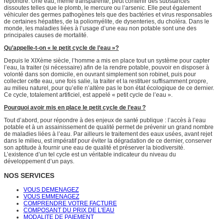
répondre. Une eau, même transparente, peut contenir des substances
dissoutes telles que le plomb, le mercure ou l’arsenic. Elle peut également
véhiculer des germes pathogènes tels que des bactéries et virus responsables
de certaines hépatites, de la poliomyélite, de dysenteries, du choléra. Dans le
monde, les maladies liées à l’usage d’une eau non potable sont une des
principales causes de mortalité.
Qu’appelle-t-on « le petit cycle de l’eau »?
Depuis le XIXème siècle, l’homme a mis en place tout un système pour capter
l’eau, la traiter (si nécessaire) afin de la rendre potable, pouvoir en disposer à
volonté dans son domicile, en ouvrant simplement son robinet, puis pour
collecter cette eau, une fois salie, la traiter et la restituer suffisamment propre,
au milieu naturel, pour qu’elle n’altère pas le bon état écologique de ce dernier.
Ce cycle, totalement artificiel, est appelé « petit cycle de l’eau ».
Pourquoi avoir mis en place le petit cycle de l’eau ?
Tout d’abord, pour répondre à des enjeux de santé publique : l’accès à l’eau
potable et à un assainissement de qualité permet de prévenir un grand nombre
de maladies liées à l’eau. Par ailleurs le traitement des eaux usées, avant rejet
dans le milieu, est impératif pour éviter la dégradation de ce dernier, conserver
son aptitude à fournir une eau de qualité et préserver la biodiversité.
L’existence d’un tel cycle est un véritable indicateur du niveau du
développement d’un pays.
NOS SERVICES
VOUS DEMENAGEZ
VOUS EMMENAGEZ
COMPRENDRE VOTRE FACTURE
COMPOSANT DU PRIX DE L'EAU
MODALITE DE PAIEMENT