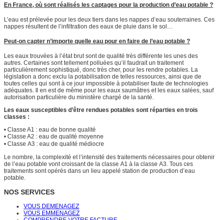
En France, où sont réalisés les captages pour la production d’eau potable ?
L’eau est prélevée pour les deux tiers dans les nappes d’eau souterraines. Ces
nappes résultent de l’infiltration des eaux de pluie dans le sol…
Peut-on capter n’importe quelle eau pour en faire de l’eau potable ?
Les eaux trouvées à l’état brut sont de qualité très différente les unes des
autres. Certaines sont tellement polluées qu’il faudrait un traitement
particulièrement sophistiqué, donc très cher, pour les rendre potables. La
législation a donc exclu la potabilisation de telles ressources, ainsi que de
toutes celles qui sont à ce jour impossible à potabiliser faute de technologies
adéquates. Il en est de même pour les eaux saumâtres et les eaux salées, sauf
autorisation particulière du ministère chargé de la santé.
Les eaux susceptibles d’être rendues potables sont réparties en trois
classes :
• Classe A1 : eau de bonne qualité
•
C
lasse A2 : eau de qualité moyenne
•
C
lasse A3 : eau de qualité médiocre
Le nombre, la complexité et l’intensité des traitements nécessaires pour obtenir
de l’eau potable vont croissant de la classe A1 à la classe A3. Tous ces
traitements sont opérés dans un lieu appelé station de production d’eau
potable.
NOS SERVICES
VOUS DEMENAGEZ
VOUS EMMENAGEZ
COMPRENDRE VOTRE FACTURE